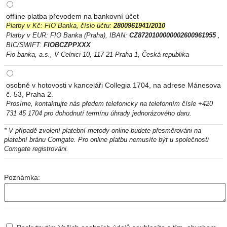
offline platba převodem na bankovní účet
Platby v Kč: FIO Banka, číslo účtu:
2800961941/2010
Platby v EUR: FIO Banka (Praha), IBAN:
CZ8720100000002600961955
,
BIC/SWIFT:
FIOBCZPPXXX
Fio banka, a.s., V Celnici 10, 117 21 Praha 1, Česká republika
osobně v hotovosti v kanceláři Collegia 1704, na adrese Mánesova
č. 53, Praha 2.
Prosíme, kontaktujte nás předem telefonicky na telefonním čísle +420
731 45 1704 pro dohodnutí termínu úhrady jednorázového daru.
* V případě zvolení platební metody online budete přesměrováni na
platební bránu Comgate. Pro online platbu nemusíte být u společnosti
Comgate registrováni.
Poznámka: