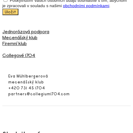
Poskytnutím Vašich osobních údajů souhlasíte s tím, abychom
je zpracovali v souladu s našimi
obchodními podmínkami
.
Jednorázová podpora
Mecenášský klub
Firemní klub
Collegové 1704
Eva Mühlbergerová
mecenášský klub
+420 731 45 1704
partners@collegium1704.com